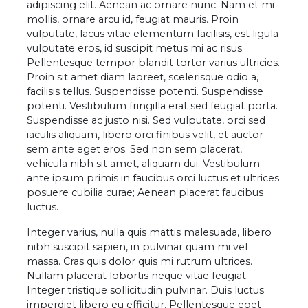
adipiscing elit. Aenean ac ornare nunc. Nam et mi
mollis, ornare arcu id, feugiat mauris. Proin
vulputate, lacus vitae elementum facilisis, est ligula
vulputate eros, id suscipit metus mi ac risus.
Pellentesque tempor blandit tortor varius ultricies.
Proin sit amet diam laoreet, scelerisque odio a,
facilisis tellus. Suspendisse potenti. Suspendisse
potenti. Vestibulum fringilla erat sed feugiat porta.
Suspendisse ac justo nisi. Sed vulputate, orci sed
iaculis aliquam, libero orci finibus velit, et auctor
sem ante eget eros. Sed non sem placerat,
vehicula nibh sit amet, aliquam dui. Vestibulum
ante ipsum primis in faucibus orci luctus et ultrices
posuere cubilia curae; Aenean placerat faucibus
luctus.
Integer varius, nulla quis mattis malesuada, libero
nibh suscipit sapien, in pulvinar quam mi vel
massa. Cras quis dolor quis mi rutrum ultrices.
Nullam placerat lobortis neque vitae feugiat.
Integer tristique sollicitudin pulvinar. Duis luctus
imperdiet libero eu efficitur. Pellentesque eget