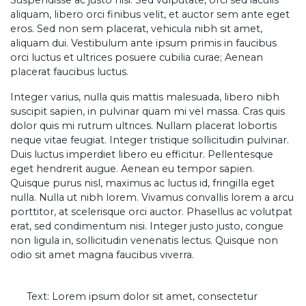
Suspendisse ac justo nisi. Sed vulputate, orci sed iaculis
aliquam, libero orci finibus velit, et auctor sem ante eget
eros. Sed non sem placerat, vehicula nibh sit amet,
aliquam dui. Vestibulum ante ipsum primis in faucibus
orci luctus et ultrices posuere cubilia curae; Aenean
placerat faucibus luctus.
Integer varius, nulla quis mattis malesuada, libero nibh
suscipit sapien, in pulvinar quam mi vel massa. Cras quis
dolor quis mi rutrum ultrices. Nullam placerat lobortis
neque vitae feugiat. Integer tristique sollicitudin pulvinar.
Duis luctus imperdiet libero eu efficitur. Pellentesque
eget hendrerit augue. Aenean eu tempor sapien.
Quisque purus nisl, maximus ac luctus id, fringilla eget
nulla. Nulla ut nibh lorem. Vivamus convallis lorem a arcu
porttitor, at scelerisque orci auctor. Phasellus ac volutpat
erat, sed condimentum nisi. Integer justo justo, congue
non ligula in, sollicitudin venenatis lectus. Quisque non
odio sit amet magna faucibus viverra.
Text: Lorem ipsum dolor sit amet, consectetur